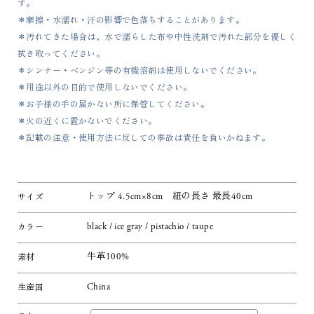
す。
＊摩擦・水濡れ・汗の影響で色落ちすることがあります。
＊汚れてきた場合は、水で濡らした布や中性洗剤で汚れた部分を優しく
拭き取ってください。
＊シンナー・ベンジン等の有機溶剤は使用しないでください。
＊用途以外の目的で使用しないでください。
＊お子様の手の届かない所に保管してください。
＊火の近くに置かないでください。
＊記載の注意・使用方法に反しての事故は責任を負いかねます。
トップ 4.5cm×8cm 紐の長さ 最長40cm
サイズ
black / ice gray / pistachio / taupe
カラー
牛革100%
素材
China
生産国