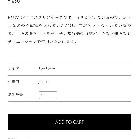
¥ 660
EAUVUEロゴのクリアケースです。マチが付いているので、ボト
ルなどの立体物を入れていただけ、内ポケットも付いているの
で、日々の薬ケースやポーチ、旅行先の収納パックなど様々なシ
チュエーションで使用いただけます。
13×15cm
サイズ
Japan
生産国
購入数量
ADD TO CART